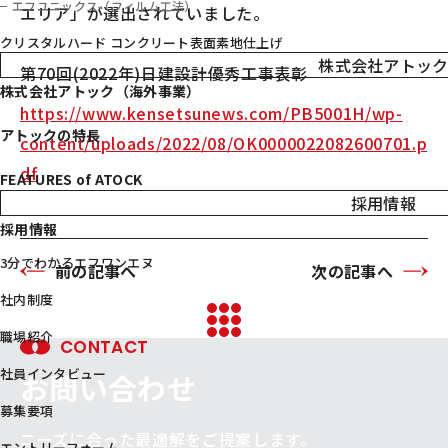
エフユニックス（フィルム工法）
エリア」が選出されていました。
クリスタルハード コンクリート表面素地仕上げ
株式会社アトッ
第70回(2022年)日建設計優秀工事表彰
ATOCK
株式会社アトック（海外事業）
https://www.kensetsunews.com/PB5001H/wp-
アトックの特長
content/uploads/2022/08/OK0000022082600701.p
df
FEATURES of ATOCK
採用情報
RECRUIT
採用情報
3分でわかるエフワンエヌ
前の記事へ
次の記事へ
社内制度
職場紹介
CONTACT
社員インタビュー
お問い合わせ
募集要項
ニーズに合った最適解をご提案します。
エントリーフォーム