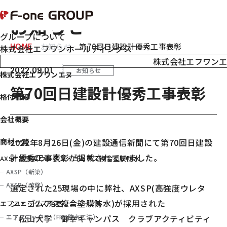
NEWS
エフワングループ 株式会社エフワンエヌ
お知らせ
グループについて
FEATURES
HOME
お知らせ
第70回日建設計優秀工事表彰
株式会社エフワンホールディングス
F-one HOLDINGS
株式会社エフワン
2022.09.01
お知らせ
FoneN
株式会社エフワンエヌ
第70回日建設計優秀工事表彰
格付情報
会社概要
商材一覧
2022年8月26日(金)の建設通信新聞にて第70回日建設
計優秀工事表彰が掲載されていました。
AXSP 高強度ウレタン・ゴムアス複合塗膜防水
AXSP（新築）
AXSP（改修）
選定された25現場の中に弊社、AXSP(高強度ウレタ
ン・ゴムアス複合塗膜防水)が採用された
エフユニックス 浴室リニューアル
エフユニックス（FRP防水工法）
「松山大学 御幸キャンパス クラブアクティビティ